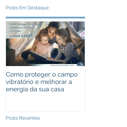
Posts Em Destaque
Como proteger o campo
Curso de Reiki
vibratório e melhorar a
Saimon Selau
energia da sua casa
- Porto Alegre
Posts Recentes