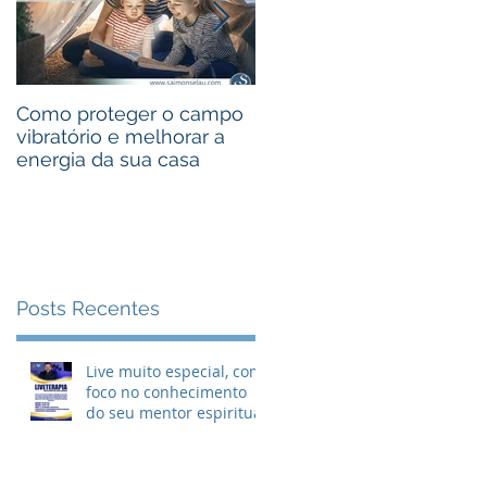
Como proteger o campo
Curso de Reiki II com
vibratório e melhorar a
Saimon Selau em
energia da sua casa
Ipanema - Porto Alegre
Posts Recentes
Live muito especial, com
foco no conhecimento
do seu mentor espiritual