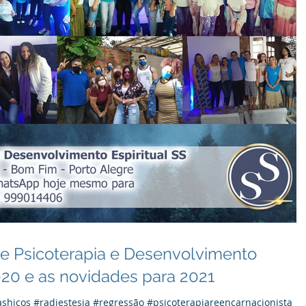
e Psicoterapia e Desenvolvimento
020 e as novidades para 2021
ashicos #radiestesia #regressão #psicoterapiareencarnacionista