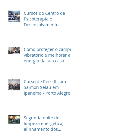
Cursos do Centro de
Psicoterapia e
Desenvolvimento
Espiritual SS em 2020 e
as novidades para 2021
Como proteger o campo
vibratório e melhorar a
energia da sua casa
Curso de Reiki II com
Saimon Selau em
Ipanema - Porto Alegre
Segunda noite de
limpeza energética,
alinhamento dos
chakras e conexão com o