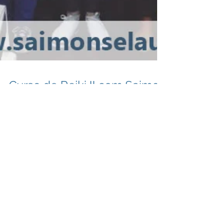
Curso de Reiki II com Saimon
Selau em Ipanema - Porto
Alegre
Ocorreu no dia 08/06/2019 a formação em Reiki
II - Transformação, no Espaço Bem Viver em
Ipanema, Porto Alegre. O curso ministrado
pelo...