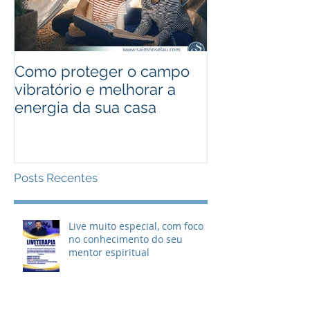
Como proteger o campo
Curso de Reiki
vibratório e melhorar a
Saimon Selau
energia da sua casa
- Porto Alegre
Posts Recentes
Live muito especial, com foco
no conhecimento do seu
mentor espiritual