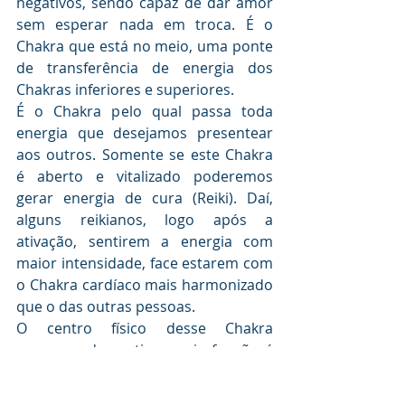
negativos, sendo capaz de dar amor 
sem esperar nada em troca. É o 
Chakra que está no meio, uma ponte 
de transferência de energia dos 
Chakras inferiores e superiores. 
É o Chakra pelo qual passa toda 
energia que desejamos presentear 
aos outros. Somente se este Chakra 
é aberto e vitalizado poderemos 
gerar energia de cura (Reiki). Daí, 
alguns reikianos, logo após a 
ativação, sentirem a energia com 
maior intensidade, face estarem com 
o Chakra cardíaco mais harmonizado 
que o das outras pessoas. 
O centro físico desse Chakra 
corresponde ao timo, cuja função é 
regular o crescimento (nas crianças), 
dirigir o sistema linfático, estimular e 