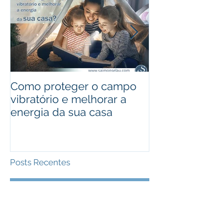
Como proteger o campo
Curso de Reiki
vibratório e melhorar a
Saimon Selau
energia da sua casa
- Porto Alegre
Posts Recentes
Live muito especial, com foco
no conhecimento do seu
mentor espiritual